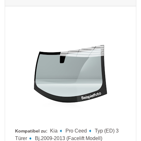
Kia
➧
Pro Ceed
➧
Typ (ED) 3
Kompatibel zu:
Türer
➧
Bj.2009-2013 (Facelift Modell)