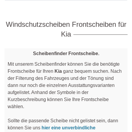
Daihatsu
Ford
Mazda
Dodge
Honda
Mercedes
Windschutzscheiben Frontscheiben für
Ebro
Hyundai
Mini
Kia
Fiat
Isuzu
Mitsubishi
Ford
Kia
Nissan
Scheibenfinder Frontscheibe.
Honda
Lancia
Opel
Mit unserem Scheibenfinder können Sie die benötigte
Frontscheibe für Ihren
Kia
ganz bequem suchen. Nach
Hyundai
Land Rover
Peugeot
der Filterung des Fahrzeuges und der Tönung sind
dann nur noch die einzelnen Ausstattungsvarianten
Isuzu
Mazda
Renault
aufgelistet. Anhand der Symbole in der
Iveco
Mercedes
Seat
Kurzbeschreibung können Sie Ihre Frontscheibe
wählen.
Jaguar
Mini
Skoda
Sollte die passende Scheibe nicht gelistet sein, dann
Jeep
Mitsubishi
Smart
können Sie uns
hier eine unverbindliche