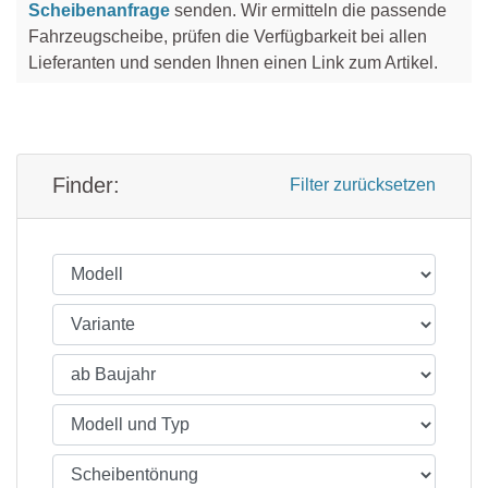
Kia
Nissan
Suzuki
Scheibenanfrage
senden. Wir ermitteln die passende
Fahrzeugscheibe, prüfen die Verfügbarkeit bei allen
Lada
Opel
Toyota
Lieferanten und senden Ihnen einen Link zum Artikel.
Lancia
Peugeot
VW
Land Rover
Porsche
Finder:
Lexus
Renault
Filter zurücksetzen
MAN
Seat
Maserati
Skoda
Mazda
Smart
Mercedes
Subaru
Mini
Suzuki
Mitsubishi
Toyota