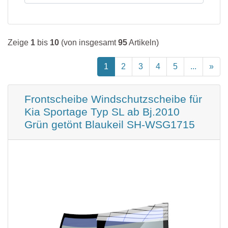
Nissan
Volvo
Opel
VW
Peugeot
Zeige
1
bis
10
(von insgesamt
95
Artikeln)
Porsche
1
2
3
4
5
...
»
Renault
Frontscheibe Windschutzscheibe für
Rover
Kia Sportage Typ SL ab Bj.2010
Saab
Grün getönt Blaukeil SH-WSG1715
Seat
Skoda
Smart
Ssang Yong
Subaru