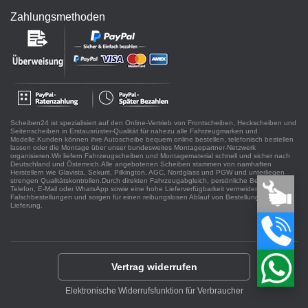
Zahlungsmethoden
Scheiben24 ist spezialisiert auf den Online-Vertrieb von Frontscheiben, Heckscheiben und
Seitenscheiben in Erstausrüster-Qualität für nahezu alle Fahrzeugmarken und
Modelle.Kunden können ihre Autoscheibe bequem online bestellen, telefonisch bestellen
lassen oder die Montage über unser bundesweites Montagepartner-Netzwerk
organisieren.Wir liefern Fahrzeugscheiben und Montagematerial schnell und sicher nach
Deutschland und Österreich.Alle angebotenen Scheiben stammen von namhaften
Herstellern wie Glavista, Sekurit, Pilkington, AGC, Nordglass und PGW und unterliegen
strengen Qualitätskontrollen.Durch direkten Fahrzeugabgleich, persönliche Beratung per
Telefon, E-Mail oder WhatsApp sowie eine hohe Lieferverfügbarkeit vermeiden wir
Falschbestellungen und sorgen für einen reibungslosen Ablauf von Bestellung bis
Lieferung.
Vertrag widerrufen
Elektronische Widerrufsfunktion für Verbraucher