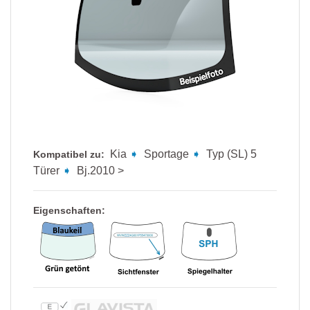
Suzuki
Toyota
Volvo
VW
Kia
➧
Sportage
➧
Typ (SL) 5
Kompatibel zu:
Türer
➧
Bj.2010 >
Eigenschaften: