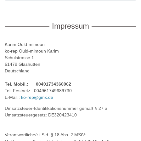
Daihatsu
Ford
Mazda
Dodge
Honda
Mercedes
Impressum
Ebro
Hyundai
Mini
Fiat
Isuzu
Mitsubishi
Karim Ould-mimoun
ko-rep Ould-mimoun Karim
Ford
Kia
Nissan
Schulstrasse 1
61479 Glashütten
Honda
Lancia
Opel
Deutschland
Hyundai
Land Rover
Peugeot
Tel. Mobil.: 00491734360062
Tel. Festnetz.: 004961749689730
Isuzu
Mazda
Renault
E-Mail.:
ko-rep@gmx.de
Iveco
Mercedes
Seat
Umsatzsteuer-Identifikationsnummer gemäß § 27 a
Umsatzsteuergesetz: DE320423410
Jaguar
Mini
Skoda
Jeep
Mitsubishi
Smart
Verantwortliche/r i.S.d. § 18 Abs. 2 MStV: