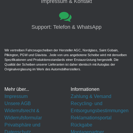
Impressum & Kontakt
Suzuki
Toyota
Support: Telefon & WhatsApp
Volvo
VW
Wir vertreiben Fahrzeugscheiben der Hersteller AGC, Nordglass, Saint Gobain,
Pilkington, PGW und Glavista . Jede von uns angebotene Scheibe wird mit denselben
Spezifikationen und Produktionsstandards einer Erstausrüstung hergestellt. Die
Qualität der Scheiben unserer Lieferanten ist daher identisch mit Autoglas der
Originalverglasung im Werk des Automobilherstellers.
Mehr über...
Informationen
Impressum
Zahlung & Versand
Unsere AGB
Recycling- und
Widerrufsrecht &
Entsorgungsbestimmungen
Widerrufsformular
Reklamationsportal
Privatsphäre und
Rückgabe
Datenschutz
Montagepartner