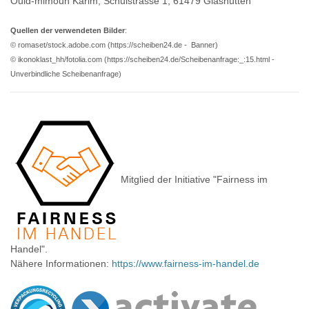
Ould-mimoun Karim, Schulstrasse 1, 61479 Glashütten
Kia
Nissan
Suzuki
Quellen der verwendeten Bilder
:
Lada
Opel
Toyota
© romaset/stock.adobe.com (https://scheiben24.de - Banner)
© ikonoklast_hh/fotolia.com (https://scheiben24.de/Scheibenanfrage:_:15.html -
Lancia
Peugeot
VW
Unverbindliche Scheibenanfrage)
Land Rover
Porsche
Lexus
Renault
MAN
Seat
Maserati
Skoda
Mitglied der Initiative "Fairness im
Mazda
Smart
Mercedes
Subaru
Handel".
Mini
Suzuki
Nähere Informationen:
https://www.fairness-im-handel.de
Mitsubishi
Toyota