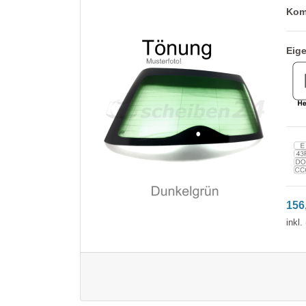
Kom
Eig
156
inkl