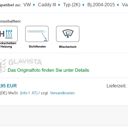
VW
➧
Caddy III
➧
Typ (2K)
➧
Bj.2004-2015
➧
Va
patibel zu:
enschaften:
,95 EUR
Lieferzeit:
. (DE) MwSt.
(Info f. AT)
/ zzgl.
Versandkosten