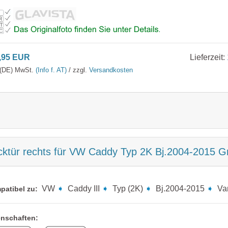
,95 EUR
Lieferzeit:
. (DE) MwSt.
(Info f. AT)
/ zzgl.
Versandkosten
cktür rechts für VW Caddy Typ 2K Bj.2004-2015 
VW
➧
Caddy III
➧
Typ (2K)
➧
Bj.2004-2015
➧
Va
patibel zu:
enschaften: