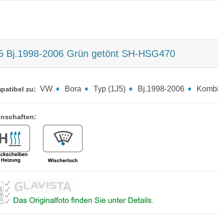
J5 Bj.1998-2006 Grün getönt SH-HSG470
VW
➧
Bora
➧
Typ (1J5)
➧
Bj.1998-2006
➧
Komb
patibel zu:
enschaften: