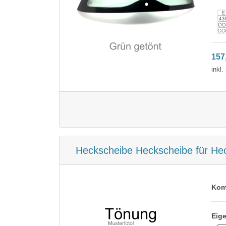
Toyota
Volvo
157
VW
inkl
Heckscheibe Heckscheibe für He
Kom
Eig