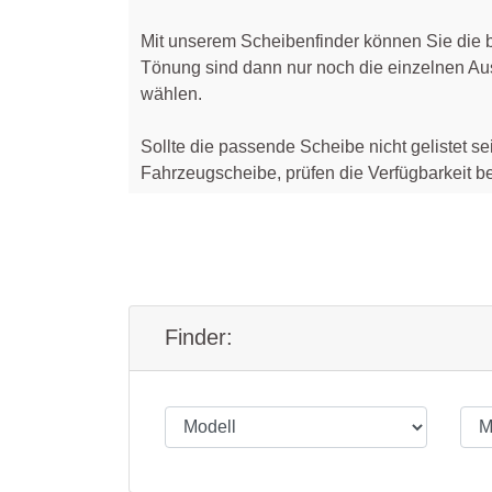
Dodge
Honda
Mercedes
Mit unserem Scheibenfinder können Sie die b
Ebro
Hyundai
Mini
Tönung sind dann nur noch die einzelnen Au
wählen.
Fiat
Isuzu
Mitsubishi
Sollte die passende Scheibe nicht gelistet s
Ford
Kia
Nissan
Fahrzeugscheibe, prüfen die Verfügbarkeit be
Honda
Lancia
Opel
Hyundai
Land Rover
Peugeot
Isuzu
Mazda
Renault
Iveco
Mercedes
Seat
Finder:
Jaguar
Mini
Skoda
Jeep
Mitsubishi
Smart
Kia
Nissan
Suzuki