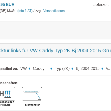
,95 EUR
Lieferzeit:
. (DE) MwSt.
(Info f. AT)
/ zzgl.
Versandkosten
cktür links für VW Caddy Typ 2K Bj.2004-2015 G
VW
➧
Caddy III
➧
Typ (2K)
➧
Bj.2004-2015
➧
Va
patibel zu:
enschaften: