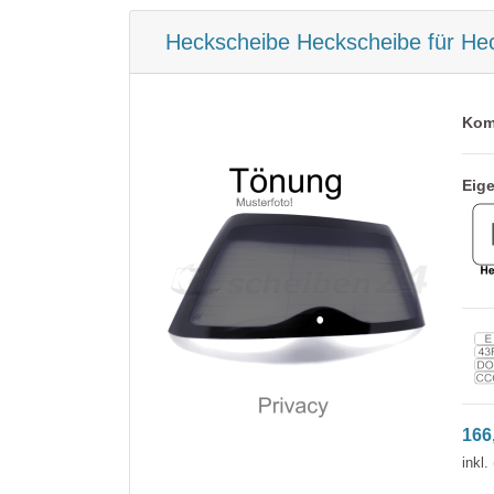
Heckscheibe Heckscheibe für Hec
Kom
Eig
166
inkl