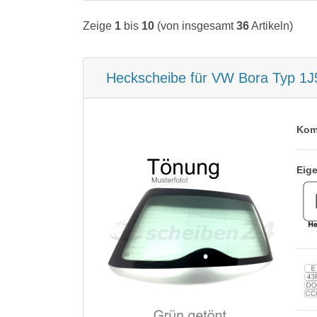
Lada
Opel
Toyota
Zeige
1
bis
10
(von insgesamt
36
Artikeln)
Lancia
Peugeot
VW
Land Rover
Porsche
Heckscheibe für VW Bora Typ 1
Lexus
Renault
MAN
Seat
Kom
Maserati
Skoda
Eig
Mazda
Smart
Mercedes
Subaru
Mini
Suzuki
Mitsubishi
Toyota
Nissan
Volvo