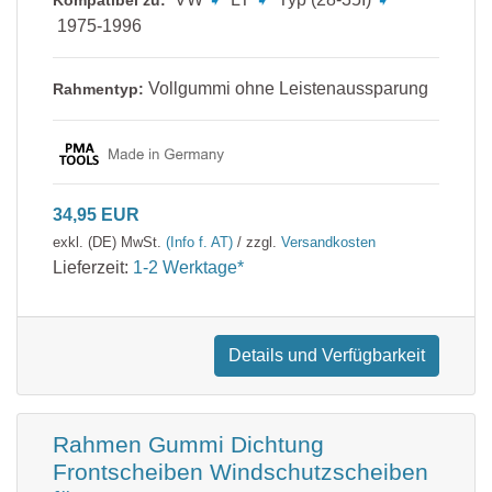
Nissan
Volvo
Kompatibel zu:
1975-1996
Opel
VW
Peugeot
Vollgummi ohne Leistenaussparung
Rahmentyp:
Porsche
Renault
34,95 EUR
Rover
exkl. (DE) MwSt.
(Info f. AT)
/ zzgl.
Versandkosten
Saab
Lieferzeit:
1-2 Werktage*
Seat
Skoda
Details und Verfügbarkeit
Smart
Ssang Yong
Rahmen Gummi Dichtung
Frontscheiben Windschutzscheiben
Subaru