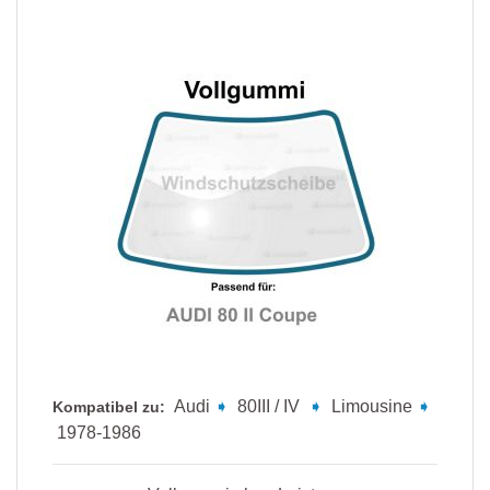
Audi
➧
80III / IV
➧
Limousine
➧
Kompatibel zu:
1978-1986