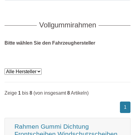
Daihatsu
Ford
Mazda
Dodge
Honda
Mercedes
Vollgummirahmen
Ebro
Hyundai
Mini
Fiat
Isuzu
Mitsubishi
Bitte wählen Sie den Fahrzeughersteller
Ford
Kia
Nissan
Honda
Lancia
Opel
Hyundai
Land Rover
Peugeot
Isuzu
Mazda
Renault
Zeige
1
bis
8
(von insgesamt
8
Artikeln)
Iveco
Mercedes
Seat
1
Jaguar
Mini
Skoda
Jeep
Mitsubishi
Smart
Rahmen Gummi Dichtung
Frontscheiben Windschutzscheiben