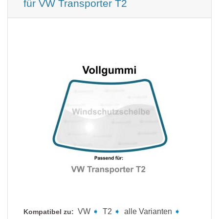
für VW Transporter T2
Suzuki
Toyota
Volvo
VW
VW
➧
T2
➧
alle Varianten
➧
Kompatibel zu: