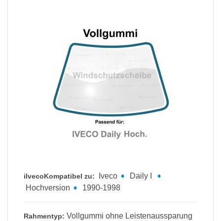
Iveco
➧
Daily I
➧
iIvecoKompatibel zu:
Hochversion
➧
1990-1998
Vollgummi ohne Leistenaussparung
Rahmentyp: