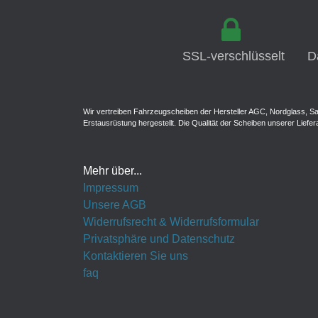
Lada
Opel
Toyota
Lancia
Peugeot
VW
SSL-verschlüsselt
D
Land Rover
Porsche
Lexus
Renault
Wir vertreiben Fahrzeugscheiben der Hersteller AGC, Nordglass, Sa
MAN
Seat
Erstausrüstung hergestellt. Die Qualität der Scheiben unserer Liefer
Maserati
Skoda
Mehr über...
Mazda
Smart
Impressum
Unsere AGB
Mercedes
Subaru
Widerrufsrecht & Widerrufsformular
Mini
Suzuki
Privatsphäre und Datenschutz
Kontaktieren Sie uns
Mitsubishi
Toyota
faq
Nissan
Volvo