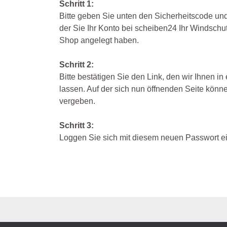
Schritt 1:
Dodge
Honda
Mercedes
Bitte geben Sie unten den Sicherheitscode und
der Sie Ihr Konto bei scheiben24 Ihr Windsch
Ebro
Hyundai
Mini
Shop angelegt haben.
Fiat
Isuzu
Mitsubishi
Schritt 2:
Ford
Kia
Nissan
Bitte bestätigen Sie den Link, den wir Ihnen i
lassen. Auf der sich nun öffnenden Seite könn
Honda
Lancia
Opel
vergeben.
Hyundai
Land Rover
Peugeot
Schritt 3:
Isuzu
Mazda
Renault
Loggen Sie sich mit diesem neuen Passwort ei
Iveco
Mercedes
Seat
Jaguar
Mini
Skoda
Jeep
Mitsubishi
Smart
Kia
Nissan
Suzuki