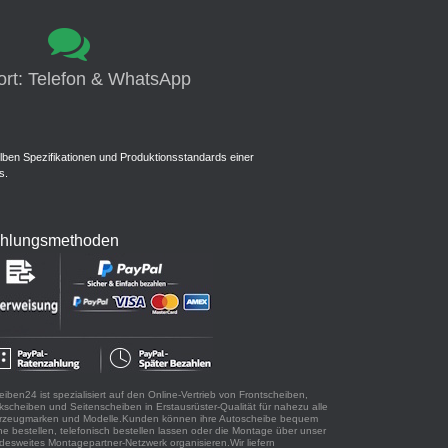
rt: Telefon & WhatsApp
lben Spezifikationen und Produktionsstandards einer
s.
hlungsmethoden
iben24 ist spezialisiert auf den Online-Vertrieb von Frontscheiben,
kscheiben und Seitenscheiben in Erstausrüster-Qualität für nahezu alle
rzeugmarken und Modelle.Kunden können ihre Autoscheibe bequem
ne bestellen, telefonisch bestellen lassen oder die Montage über unser
desweites Montagepartner-Netzwerk organisieren.Wir liefern