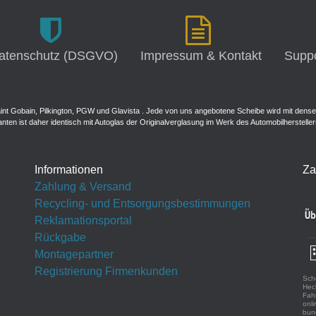
atenschutz (DSGVO)
Impressum & Kontakt
Suppo
int Gobain, Pilkington, PGW und Glavista . Jede von uns angebotene Scheibe wird mit dense
anten ist daher identisch mit Autoglas der Originalverglasung im Werk des Automobilhersteller
Informationen
Za
Zahlung & Versand
Recycling- und Entsorgungsbestimmungen
Reklamationsportal
Rückgabe
Montagepartner
Registrierung Firmenkunden
Sche
Hec
Fah
onli
bun